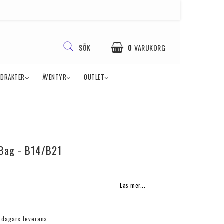
0
VARUKORG
SÖK
TDRÄKTER
ÄVENTYR
OUTLET
DIN VARUKORG ÄR TOM
 Bag - B14/B21
Läs mer...
3 dagars leverans