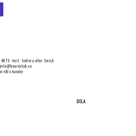
 NETS- kort, faktura eller Swish
 info@boardclub.se
ån våra kunder
DELA