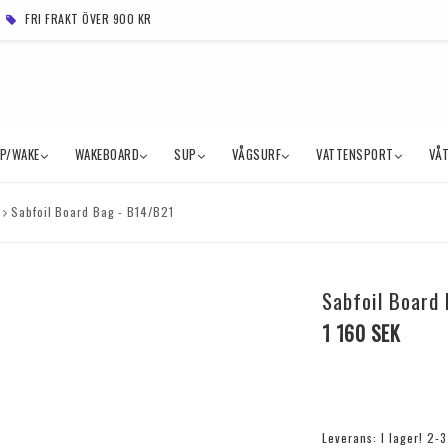
FRI FRAKT ÖVER 900 KR
MP/WAKE
WAKEBOARD
SUP
VÅGSURF
VATTENSPORT
VÅ
Sabfoil Board Bag - B14/B21
Sabfoil Board
1 160 SEK
Leverans:
I lager! 2-