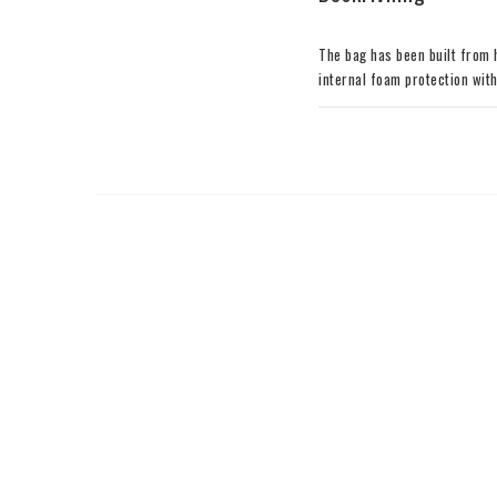
The bag has been built from h
internal foam protection with
comfortable transport of the