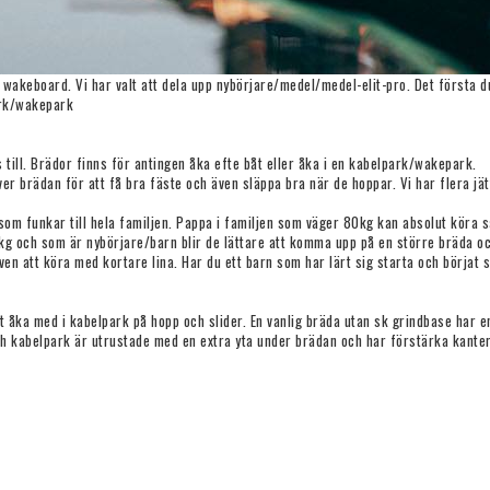
av wakeboard. Vi har valt att dela upp nybörjare/medel/medel-elit-pro. Det första 
park/wakepark
till. Brädor finns för antingen åka efte båt eller åka i en kabelpark/wakepark.
ver brädan för att få bra fäste och även släppa bra när de hoppar. Vi har flera j
a som funkar till hela familjen. Pappa i familjen som väger 80kg kan absolut kör
 och som är nybörjare/barn blir de lättare att komma upp på en större bräda oc
en att köra med kortare lina. Har du ett barn som har lärt sig starta och börjat 
åka med i kabelpark på hopp och slider. En vanlig bräda utan sk grindbase har en
 kabelpark är utrustade med en extra yta under brädan och har förstärka kanter