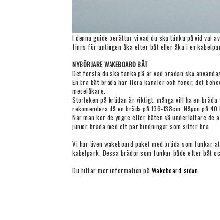
I denna guide berättar vi vad du ska tänka på vid val 
finns för antingen åka efter båt eller åka i en kabel
NYBÖRJARE WAKEBOARD BÅT
Det första du ska tänka på är vad brädan ska användas 
En bra båt bräda har flera kanaler och fenor, det behö
medelåkare.
Storleken på brädan är viktigt, många vill ha en bräd
rekomendera då en bräda på 136-138cm. Någon på 40 kg
När man kör de yngre efter båten så underlättare de äv
junior bräda med ett par bindningar som sitter bra
Vi har även wakeboard paket med bräda som funkar att 
kabelpark. Dessa brädor som funkar både efter båt och
Du hittar mer information på
Wakeboard-sidan