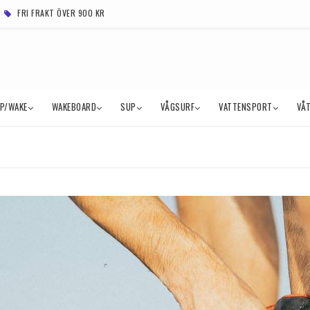
FRI FRAKT ÖVER 900 KR
MP/WAKE
WAKEBOARD
SUP
VÅGSURF
VATTENSPORT
VÅ