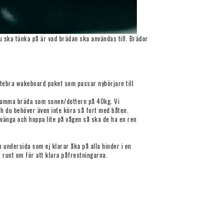
du ska tänka på är vad brädan ska användas till. Brädor
ättebra wakeboard paket som passar nybörjare till
a samma bräda som sonen/dottern på 40kg. Vi
h du behöver även inte köra så fort med båten.
svänga och hoppa lite på vågen så ska de ha en ren
 undersida som ej klarar åka på alla hinder i en
 runt om för att klara påfrestningarna.