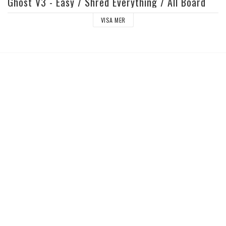
Ghost V3 - Easy / Shred Everything / All Board 
Types
VISA MER
THE DESIGN DIFFERENCE
The Ghost V3 is a one-strut modern-era kite design that features all-new 
kite geometry. This new shape and profile, combined with a single strut, 
has ushered in a new era of upwind reach, response, easy handling, and 
relaunch.