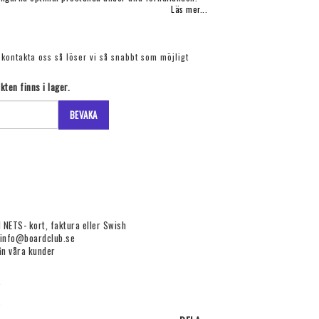
Läs mer...
, kontakta oss så löser vi så snabbt som möjligt
ten finns i lager.
BEVAKA
 NETS- kort, faktura eller Swish
 info@boardclub.se
ån våra kunder