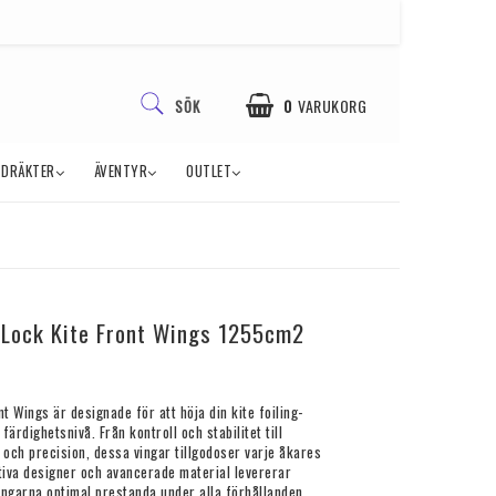
0
VARUKORG
SÖK
TDRÄKTER
ÄVENTYR
OUTLET
-Lock Kite Front Wings 1255cm2
t Wings är designade för att höja din kite foiling-
färdighetsnivå. Från kontroll och stabilitet till
 och precision, dessa vingar tillgodoser varje åkares
tiva designer och avancerade material levererar
ngarna optimal prestanda under alla förhållanden.