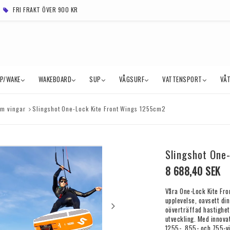
FRI FRAKT ÖVER 900 KR
MP/WAKE
WAKEBOARD
SUP
VÅGSURF
VATTENSPORT
VÅ
am vingar
Slingshot One-Lock Kite Front Wings 1255cm2
Slingshot One
8 688,40 SEK
Våra One-Lock Kite Fron
upplevelse, oavsett din 
oöverträffad hastighet
utveckling. Med innova
1255-, 855- och 755-vi